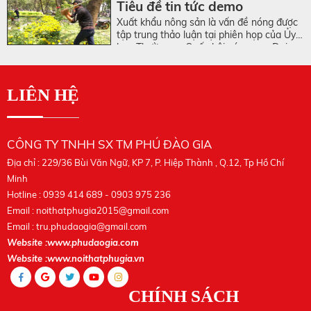
Tiêu đề tin tức demo
Quang Vinh nhìn nhận: “Không chỉ là dưa
Xuất khẩu nông sản là vấn đề nóng được
hấu như báo chí đưa tin, mặt hàng khác
tập trung thảo luận tại phiên họp của Ủy
cũng đang rất khó”.
ban Thường vụ Quốc hội sáng nay. Đại
diện Bộ trưởng Kế hoạch & Đầu tư - Bùi
Quang Vinh nhìn nhận: “Không chỉ là dưa
hấu như báo chí đưa tin, mặt hàng khác
LIÊN HỆ
cũng đang rất khó”.
CÔNG TY TNHH SX TM PHÚ ĐÀO GIA
Địa chỉ : 229/36 Bùi Văn Ngữ, KP 7, P. Hiệp Thành , Q.12, Tp Hồ Chí
Minh
Hotline : 0939 414 689 - 0903 975 236
Email :
noithatphugia2015@gmail.com
Email :
tru.phudaogia@gmail.com
Website :www.phudaogia.com
Website :www.noithatphugia.vn
CHÍNH SÁCH