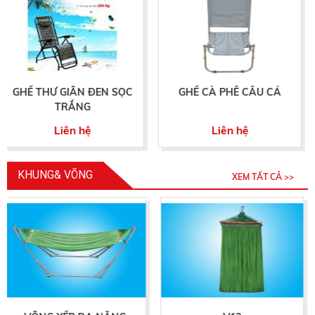
EN SỌC
GHẾ CÀ PHÊ CÂU CÁ
GIƯỜNG GẤP 2 T
SỢI CƯỜNG L
Liên hệ
Liên hệ
KHUNG& VÕNG
XEM TẤT CẢ >>