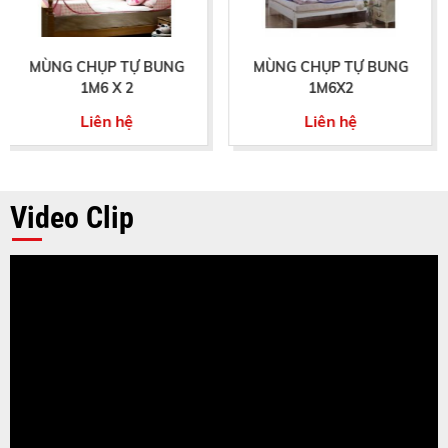
 BUNG
MÙNG CHỤP TỰ BUNG
MÙNG CHỤP TỰ 
1M6X2
CỬA
Liên hệ
Liên hệ
Video Clip