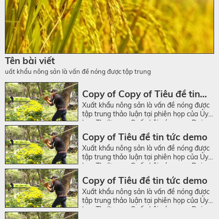
Tên bài viết
uất khẩu nông sản là vấn đề nóng được tập trung
Copy of Copy of Tiêu đề tin
Xuất khẩu nông sản là vấn đề nóng được
tức demo
tập trung thảo luận tại phiên họp của Ủy
ban Thường vụ Quốc hội sáng nay. Đại
diện Bộ trưởng Kế hoạch & Đầu tư - Bùi
Copy of Tiêu đề tin tức demo
Quang Vinh nhìn nhận: “Không chỉ là dưa
Xuất khẩu nông sản là vấn đề nóng được
hấu như báo chí đưa tin, mặt hàng khác
tập trung thảo luận tại phiên họp của Ủy
cũng đang rất khó”.
ban Thường vụ Quốc hội sáng nay. Đại
diện Bộ trưởng Kế hoạch & Đầu tư - Bùi
Copy of Tiêu đề tin tức demo
Quang Vinh nhìn nhận: “Không chỉ là dưa
Xuất khẩu nông sản là vấn đề nóng được
hấu như báo chí đưa tin, mặt hàng khác
tập trung thảo luận tại phiên họp của Ủy
cũng đang rất khó”.
ban Thường vụ Quốc hội sáng nay. Đại
diện Bộ trưởng Kế hoạch & Đầu tư - Bùi