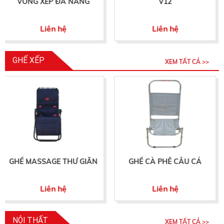
 NĂNG
V12
V1
Liên hệ
Liên hệ
GHẾ XẾP
XEM TẤT CẢ >>
Ư GIÃN
GHẾ CÀ PHÊ CÂU CÁ
GHẾ THƯ GIÃN Đ
TRẮNG
Liên hệ
Liên hệ
NỘI THẤT
XEM TẤT CẢ >>