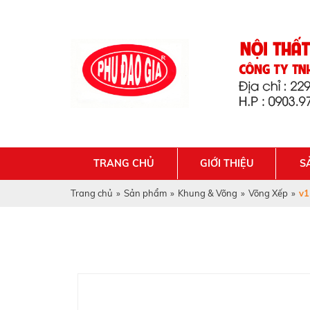
TRANG CHỦ
GIỚI THIỆU
S
Trang chủ
»
Sản phẩm
»
Khung & Võng
»
Võng Xếp
»
v1