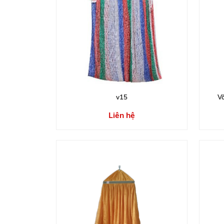
v15
V
Liên hệ