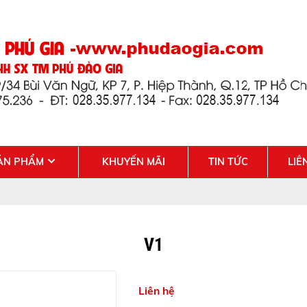
ẢN PHẨM
KHUYẾN MÃI
TIN TỨC
LIÊ
V1
Liên hệ