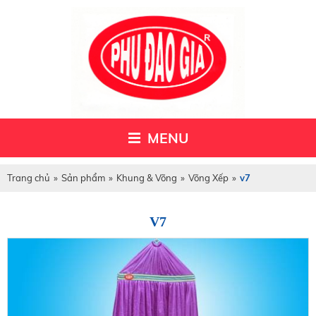
MENU
Trang chủ
»
Sản phẩm
»
Khung & Võng
»
Võng Xếp
»
v7
V7