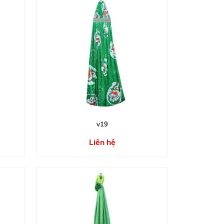
v19
Liên hệ