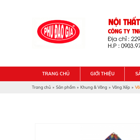
TRANG CHỦ
GIỚI THIỆU
S
Trang chủ
»
Sản phẩm
»
Khung & Võng
»
Võng Xếp
»
Võ