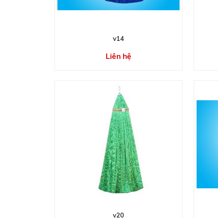
v14
Liên hệ
v20