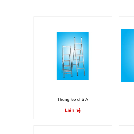
Thang leo chữ A
Liên hệ