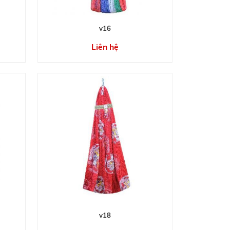
v16
Liên hệ
v18