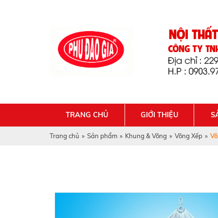
TRANG CHỦ
GIỚI THIỆU
S
Trang chủ
»
Sản phẩm
»
Khung & Võng
»
Võng Xếp
»
Võ